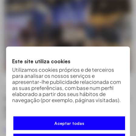
Este site utiliza cookies
Utilizamos cookies próprios e de terceiros
para analisar os nossos serviços e
apresentar-lhe publicidade relacionada com
as suas preferências, com base num perfil
SIN CATEGORÍA
elaborado a partir dos seus hábitos de
ACRE en Expodefensa 2025: Innovación
navegação (por exemplo, páginas visitadas).
geoespacial, drones y antidrones que
transforman la seguridad regional
Aceptar todas
Ler mais