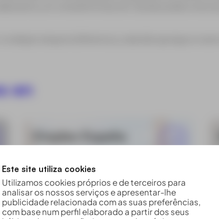
olaborativo y en constante evolución, donde podrás crecer pr
tu trabajo marque la diferencia y cada día suponga un nuevo 
s en
Empleo España
Este site utiliza cookies
Utilizamos cookies próprios e de terceiros para
analisar os nossos serviços e apresentar-lhe
publicidade relacionada com as suas preferências,
com base num perfil elaborado a partir dos seus