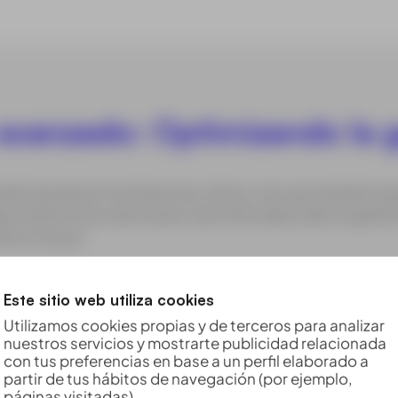
o avanzado: Optimizando la 
eficiosa para el monitoreo de cultivos, sino que también pr
ricultores tomar decisiones más informadas sobre la gestión 
lave incluyen:
Este sitio web utiliza cookies
Utilizamos cookies propias y de terceros para analizar
nuestros servicios y mostrarte publicidad relacionada
con tus preferencias en base a un perfil elaborado a
partir de tus hábitos de navegación (por ejemplo,
páginas visitadas).