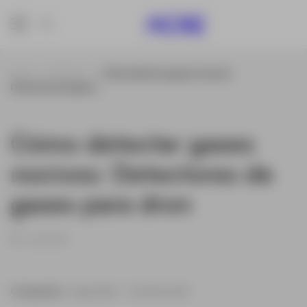
Inicio
Noticias
Cómo detectar gases nocivos:
Detectores de gase...
Cómo detectar gases
nocivos: Detectores de
gases para dron
24/12/12
Categorías:
Seguridad
|
Construcción